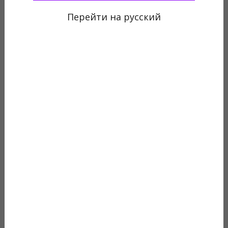
"ОЕЦР"
Перейти на русский
ПОСМОТРЕТЬ НА КАРТЕ
СВЯЖИСЬ С НАМИ
КНОПКА
ЗВ'ЯЗКУ