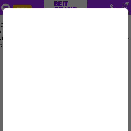
ЖМИ
Deprecated
: Array and string offset access syntax with
curly braces is deprecated in
/home2/beitgran/public_html/wp-content/plugins/wp-
translitera/wp-translitera.php
on line
124
ЛЕТНИЕ КАНИКУЛЫ В BEIT
GRAND