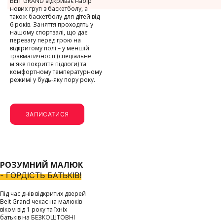
BEIT GRAND відкриває набір
нових груп з баскетболу, а
також баскетболу для дітей від
6 років. Заняття проходять у
нашому спортзалі, що дає
перевагу перед грою на
відкритому полі – у меншій
травматичності (спеціальне
м'яке покриття підлоги) та
комфортному температурному
режимі у будь-яку пору року.
ЗАПИСАТИСЯ
РОЗУМНИЙ МАЛЮК
- ГОРДІСТЬ БАТЬКІВ!
Під час днів відкритих дверей
Beit Grand чекає на малюків
віком від 1 року та їхніх
батьків на БЕЗКОШТОВНІ