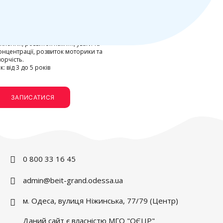
«ГРАЙСЯ ТА РОЗВИВАЙСЯ»
себічний розвиток дитини через гру
а логіку та рольові ігри, малювання,
іплення, розвиток памʼяті, уваги та
онцентрації, розвиток моторики та
ворчість.
ік: від 3 до 5 років
ЗАПИСАТИСЯ
0 800 33 16 45
admin@beit-grand.odessa.ua
м. Одеса, вулиця Ніжинська, 77/79 (Центр)
Даний сайт є власністю МГО "ОЄЦР"