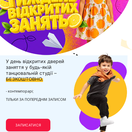
Кожен день чекаємо вас на заняття за розкладом Це можливість
весь трждень безкоштовно прийти в будь-яку студію та обрати
свою та отримати в подарунок заняття при покупці абонементу.
Участь тільки за попереднім записом.
ЗАПИСАТИСЯ
У день відкритих дверей
заняття у будь-якій
танцювальній студії –
БЕЗКОШТОВНО.
- контемпорарі;
ТІЛЬКИ ЗА ПОПЕРЕДНІМ ЗАПИСОМ
ЗАПИСАТИСЯ