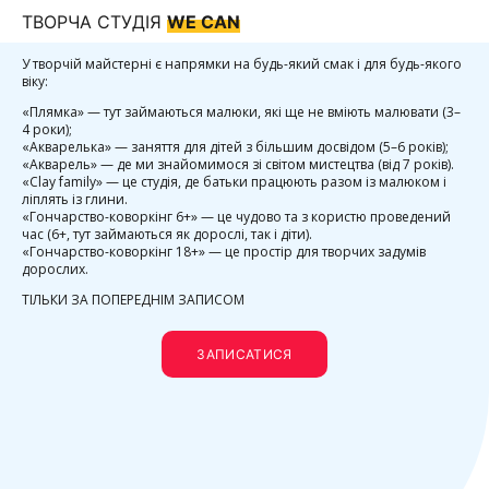
ТВОРЧА СТУДІЯ
WE CAN
У творчій майстерні є напрямки на будь-який смак і для будь-якого
віку:
«Плямка» — тут займаються малюки, які ще не вміють малювати (3–
4 роки);
«Акварелька» — заняття для дітей з більшим досвідом (5–6 років);
«Акварель» — де ми знайомимося зі світом мистецтва (від 7 років).
«Clay family» — це студія, де батьки працюють разом із малюком і
ліплять із глини.
«Гончарство-коворкінг 6+» — це чудово та з користю проведений
час (6+, тут займаються як дорослі, так і діти).
«Гончарство-коворкінг 18+» — це простір для творчих задумів
дорослих.
ТІЛЬКИ ЗА ПОПЕРЕДНІМ ЗАПИСОМ
ЗАПИСАТИСЯ
СТУДІЯ ДИТЯЧОГО РОЗВИТКУ