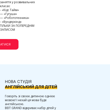
заняття у розвивальних
класах:
- «Кідс Тайм»
— «Гугуша»
— «Робототехника»
- «Вундеркінд»
ТІЛЬКИ ЗА ПОПЕРЕДНІМ
ЗАПИСОМ
АТИСЯ
НОВА СТУДІЯ
АНГЛІЙСЬКИЙ ДЛЯ ДІТЕЙ
Говоріть зі своєю дитиною однією
мовою! І нехай ця мова буде
англійською.
BEIT GRAND відкриває набір дітей у