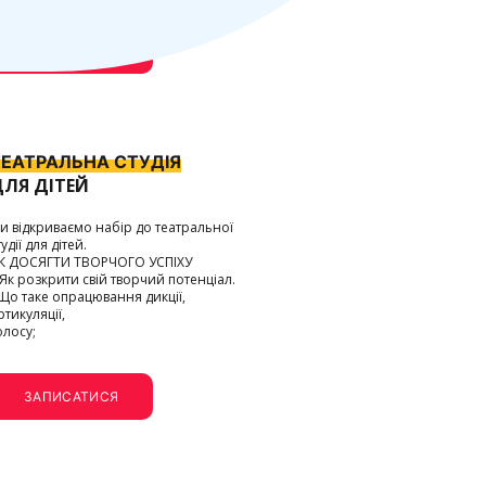
ЗАПИСАТИСЯ
ТЕАТРАЛЬНА СТУДІЯ
ДЛЯ ДІТЕЙ
и відкриваємо набір до театральної
тудії для дітей.
К ДОСЯГТИ ТВОРЧОГО УСПІХУ
 Як розкрити свій творчий потенціал.
 Що таке опрацювання дикції,
ртикуляції,
олосу;
ЗАПИСАТИСЯ